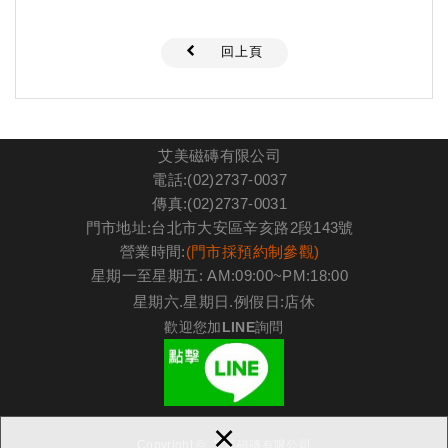
回上頁
艾美磁磚有限公司
電話:(02)2737-0037
傳真:(02)2737-0031
門市地址:台北市大安區辛亥路2段143號
營業時間:
(門市採預約制參觀)
星期一至星期五: AM:09:00~PM:18:00
星期六.星期日.例假日:店休
歡迎您加LINE詢問
×
Copyright © 艾美磁磚有限公司