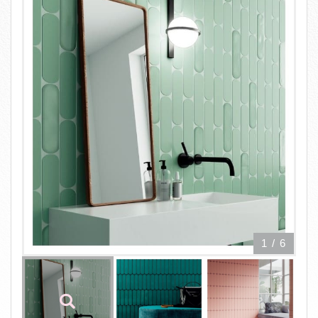
1
/
6