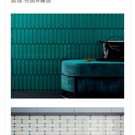
面感:亮面&霧面